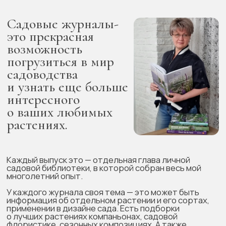
Садовые журналы-
это прекрасная
возможность
погрузиться в мир
садоводства
и узнать еще больше
интересного
о ваших любимых
растениях.
Каждый выпуск это — отдельная глава личной
садовой библиотеки, в которой собран весь мой
многолетний опыт.
У каждого журнала своя тема — это может быть
информация об отдельном растении и его сортах,
применении в дизайне сада. Есть подборки
о лучших растениях компаньонах, садовой
флористике, сезонных композициях. А также
любимые всеми тематические выпуски с готовыми
схемами цветников.
Уверена, что каждый выпуск Садового журнала
станет для вас неиссякаемым источником,
из которого вы будете черпать вдохновение для
создания своего комфортного и красивого сада.