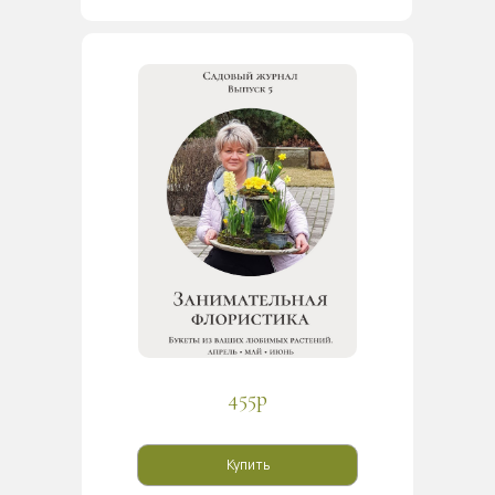
455р
Купить