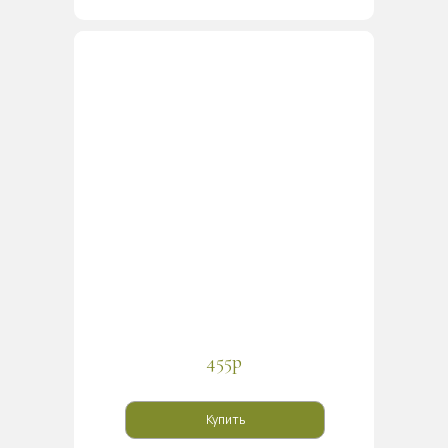
455р
Купить