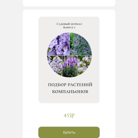
455р
Купить